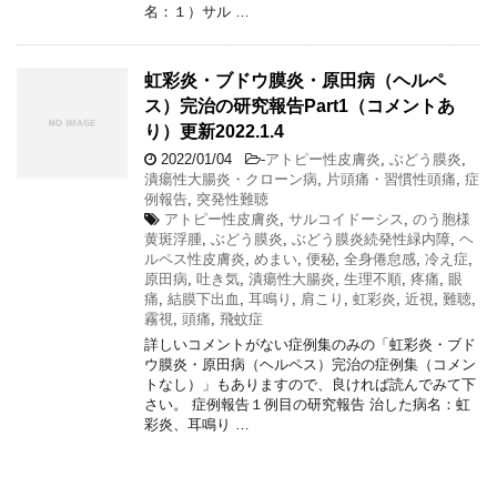
名：１）サル …
虹彩炎・ブドウ膜炎・原田病（ヘルペ
ス）完治の研究報告Part1（コメントあ
り）更新2022.1.4
2022/01/04
-
アトピー性皮膚炎
,
ぶどう膜炎
,
潰瘍性大腸炎・クローン病
,
片頭痛・習慣性頭痛
,
症
例報告
,
突発性難聴
アトピー性皮膚炎
,
サルコイドーシス
,
のう胞様
黄斑浮腫
,
ぶどう膜炎
,
ぶどう膜炎続発性緑内障
,
ヘ
ルペス性皮膚炎
,
めまい
,
便秘
,
全身倦怠感
,
冷え症
,
原田病
,
吐き気
,
潰瘍性大腸炎
,
生理不順
,
疼痛
,
眼
痛
,
結膜下出血
,
耳鳴り
,
肩こり
,
虹彩炎
,
近視
,
難聴
,
霧視
,
頭痛
,
飛蚊症
詳しいコメントがない症例集のみの「虹彩炎・ブド
ウ膜炎・原田病（ヘルペス）完治の症例集（コメン
トなし）」もありますので、良ければ読んでみて下
さい。 症例報告１例目の研究報告 治した病名：虹
彩炎、耳鳴り …