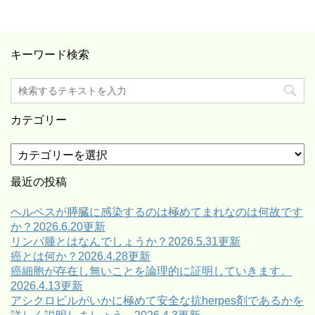
キーワード検索
カテゴリー
カ
テ
ゴ
最近の投稿
リ
ー
ヘルペスが膵臓に感染するのは極めてまれなのは何故です
か？2026.6.20更新
リンパ腫とはなんでしょうか？2026.5.31更新
癌とは何か？2026.4.28更新
癌細胞が存在し無いことを論理的に証明していきます。
2026.4.13更新
アシクロビルがいかに極めて安全な抗herpes剤であるかを