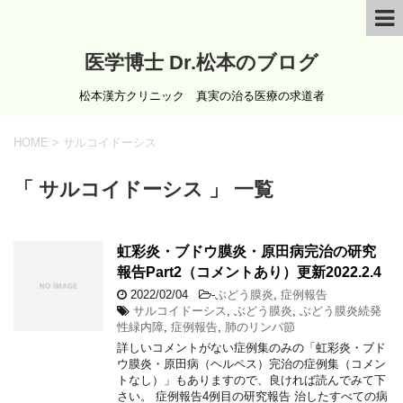
医学博士 Dr.松本のブログ
松本漢方クリニック 真実の治る医療の求道者
HOME
>
サルコイドーシス
「 サルコイドーシス 」 一覧
虹彩炎・ブドウ膜炎・原田病完治の研究
報告Part2（コメントあり）更新2022.2.4
2022/02/04
-
ぶどう膜炎
,
症例報告
サルコイドーシス
,
ぶどう膜炎
,
ぶどう膜炎続発
性緑内障
,
症例報告
,
肺のリンパ節
詳しいコメントがない症例集のみの「虹彩炎・ブド
ウ膜炎・原田病（ヘルペス）完治の症例集（コメン
トなし）」もありますので、良ければ読んでみて下
さい。 症例報告4例目の研究報告 治したすべての病