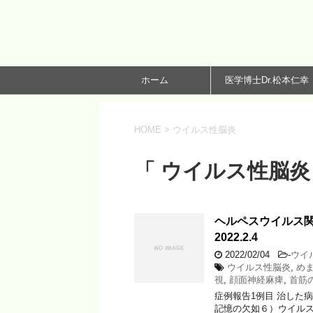
ホーム
医学博士Dr.松本仁幸
HOME
>
ウイルス性脳炎
「 ウイルス性脳炎 
ヘルペスウイルス関
2022.2.4
2022/02/04
-
ウイ
ウイルス性脳炎
,
め
視
,
顔面神経麻痺
,
首筋
症例報告1例目 治した
記憶の欠如６）ウイルス