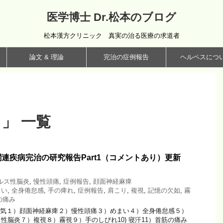
医学博士 Dr.松本のブログ
松本漢方クリニック 真実の治る医療の求道者
論文 & 理論
完治の症例報告
ヘルペスにつ
」 一覧
連疾病完治の研究報告Part1（コメントあり）更新
ルス性脳炎
,
慢性頭痛
,
症例報告
,
顔面神経麻痺
まい
,
全身倦怠感
,
手の痺れ
,
症例報告
,
肩こり
,
複視
,
記憶の欠如
,
霧
の痛み
病気１）顔面神経麻痺２）慢性頭痛３）めまい４）全身倦怠感５）
性脳炎７）複視８）霧視９）手のしびれ10) 寝汗11）首筋の痛み