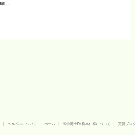
3歳 …
用
ヘルペスについて
ホーム
医学博士Dr.松本仁幸について
更新ブロ