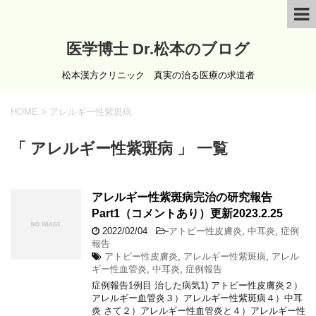
医学博士 Dr.松本のブログ
松本漢方クリニック 真実の治る医療の求道者
HOME
>
アレルギー性紫斑病
「 アレルギー性紫斑病 」 一覧
アレルギー性紫斑病完治の研究報告
Part1（コメントあり）更新2023.2.25
2022/02/04
-
アトピー性皮膚炎
,
中耳炎
,
症例
報告
アトピー性皮膚炎
,
アレルギー性紫斑病
,
アレル
ギー性血管炎
,
中耳炎
,
症例報告
症例報告1例目 治した病気1) アトピー性皮膚炎２）
アレルギー血管炎３）アレルギー性紫斑病４）中耳
炎 さて２）アレルギー性血管炎と４）アレルギー性