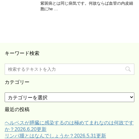
紫斑病とは同じ病気です。何故ならば血管の内皮細
胞にhe …
キーワード検索
カテゴリー
カ
テ
ゴ
最近の投稿
リ
ー
ヘルペスが膵臓に感染するのは極めてまれなのは何故です
か？2026.6.20更新
リンパ腫とはなんでしょうか？2026.5.31更新