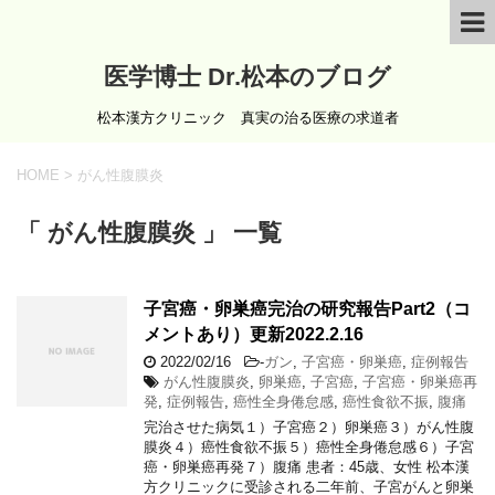
医学博士 Dr.松本のブログ
松本漢方クリニック 真実の治る医療の求道者
HOME
>
がん性腹膜炎
「 がん性腹膜炎 」 一覧
子宮癌・卵巣癌完治の研究報告Part2（コ
メントあり）更新2022.2.16
2022/02/16
-
ガン
,
子宮癌・卵巣癌
,
症例報告
がん性腹膜炎
,
卵巣癌
,
子宮癌
,
子宮癌・卵巣癌再
発
,
症例報告
,
癌性全身倦怠感
,
癌性食欲不振
,
腹痛
完治させた病気１）子宮癌２）卵巣癌３）がん性腹
膜炎４）癌性食欲不振５）癌性全身倦怠感６）子宮
癌・卵巣癌再発７）腹痛 患者：45歳、女性 松本漢
方クリニックに受診される二年前、子宮がんと卵巣