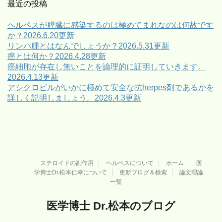
ゴ
最近の投稿
リ
ー
ヘルペスが膵臓に感染するのは極めてまれなのは何故です
か？2026.6.20更新
リンパ腫とはなんでしょうか？2026.5.31更新
癌とは何か？2026.4.28更新
癌細胞が存在し無いことを論理的に証明していきます。
2026.4.13更新
アシクロビルがいかに極めて安全な抗herpes剤であるかを
詳しく説明しましょう。2026.4.3更新
ステロイドの副作用
ヘルペスについて
ホーム
医
学博士Dr.松本仁幸について
更新ブログ＆検索
論文理論
一覧
医学博士 Dr.松本のブログ