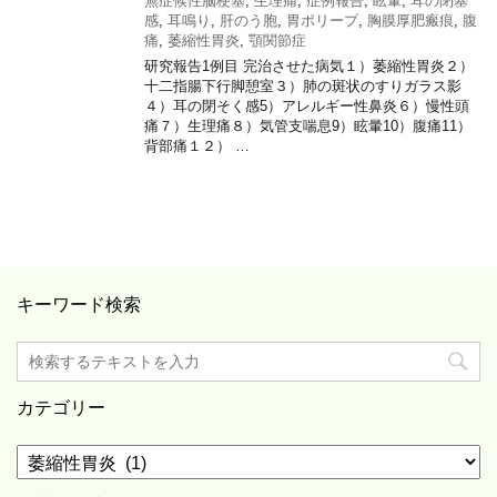
無症候性脳梗塞
,
生理痛
,
症例報告
,
眩暈
,
耳の閉塞
感
,
耳鳴り
,
肝のう胞
,
胃ポリープ
,
胸膜厚肥瘢痕
,
腹
痛
,
萎縮性胃炎
,
顎関節症
研究報告1例目 完治させた病気１）萎縮性胃炎２）
十二指腸下行脚憩室３）肺の斑状のすりガラス影
４）耳の閉そく感5）アレルギー性鼻炎６）慢性頭
痛７）生理痛８）気管支喘息9）眩暈10）腹痛11）
背部痛１２） …
キーワード検索
カテゴリー
カ
テ