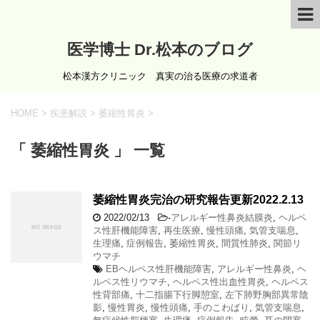
医学博士 Dr.松本のブログ
松本漢方クリニック 真実の治る医療の求道者
HOME
>
疾患解説
>
萎縮性胃炎
>
「 萎縮性胃炎 」 一覧
萎縮性胃炎完治の研究報告更新2022.2.13
2022/02/13
-
アレルギー性鼻炎結膜炎
,
ヘルペ
ス性肝機能障害
,
再生医療
,
慢性頭痛
,
気管支喘息
,
生理痛
,
症例報告
,
萎縮性胃炎
,
間質性肺炎
,
関節リ
ウマチ
EBヘルペス性肝機能障害
,
アレルギー性鼻炎
,
ヘ
ルペス性リウマチ
,
ヘルペス性出血性胃炎
,
ヘルペス
性背部痛
,
十二指腸下行脚憩室
,
左下肺野胸部異常陰
影
,
慢性胃炎
,
慢性頭痛
,
手のこわばり
,
気管支喘息
,