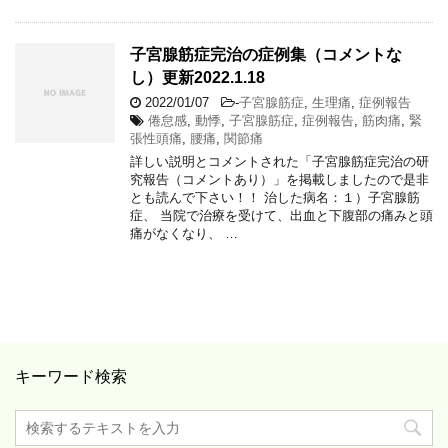
子宮腺筋症完治の症例集（コメントな
し）更新2022.1.18
2022/01/07
-
子宮腺筋症
,
生理痛
,
症例報告
倦怠感
,
動悸
,
子宮腺筋症
,
症例報告
,
筋肉痛
,
緊
張性頭痛
,
腰痛
,
関節痛
詳しい説明とコメントされた「子宮腺筋症完治の研
究報告（コメントあり）」を掲載しましたので是非
とも読んで下さい！！ 治した病名：１）子宮腺筋
症、 当院で治療を受けて、出血と下腹部の痛みと頭
痛がなくなり、 …
キーワード検索