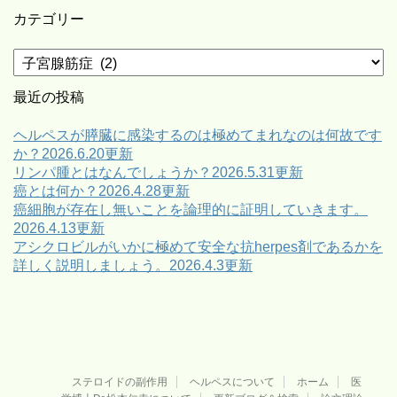
カテゴリー
カ
テ
ゴ
最近の投稿
リ
ー
ヘルペスが膵臓に感染するのは極めてまれなのは何故です
か？2026.6.20更新
リンパ腫とはなんでしょうか？2026.5.31更新
癌とは何か？2026.4.28更新
癌細胞が存在し無いことを論理的に証明していきます。
2026.4.13更新
アシクロビルがいかに極めて安全な抗herpes剤であるかを
詳しく説明しましょう。2026.4.3更新
ステロイドの副作用
ヘルペスについて
ホーム
医