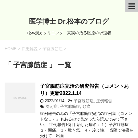
医学博士 Dr.松本のブログ
松本漢方クリニック 真実の治る医療の求道者
HOME
>
疾患解説
>
子宮腺筋症
>
「 子宮腺筋症 」 一覧
子宮腺筋症完治の研究報告（コメントあ
り）更新2022.1.14
2022/01/14
-
子宮腺筋症
,
症例報告
冷え症
,
子宮腺筋症
,
頭痛
症例報告のみの「子宮腺筋症完治の症例集（コメン
トなし）」もあるので良かったら読んでみて下さ
い。 症例報告1例目 治した病名：１）子宮腺筋症、
２）頭痛、３）吐き気、４）冷え性、 当院で治療を
受けて、出血 …