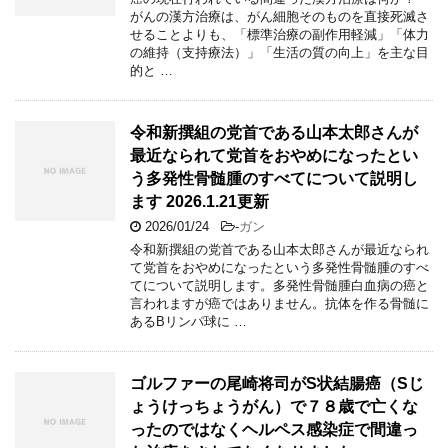
がんの漢方治療は、がん細胞そのものを直接死滅さ
せることよりも、「標準治療の副作用軽減」「体力
の維持（支持療法）」「生活の質の向上」を主な目
的と …
令和新撰組の党首である山本太郎さんが
最近なられて党首をおやめになったとい
う多発性骨髄腫のすべてについて説明し
ます 2026.1.21更新
2026/01/24
-
ガン
令和新撰組の党首である山本太郎さんが最近なられ
て党首をおやめになったという多発性骨髄腫のすべ
てについて説明します。多発性骨髄腫白血病の癌と
言われますが癌ではありません。抗体を作る骨髄に
あるBリンパ球に …
ゴルファーの尾崎将司がS状結腸癌（Sじ
ょうけっちょうがん）で７８歳で亡くな
ったのではなくヘルペス感染症で間違っ