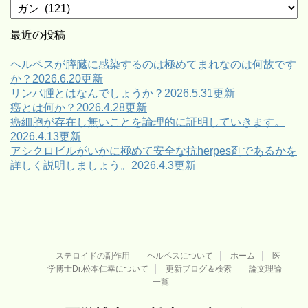
カ
テ
ゴ
最近の投稿
リ
ー
ヘルペスが膵臓に感染するのは極めてまれなのは何故です
か？2026.6.20更新
リンパ腫とはなんでしょうか？2026.5.31更新
癌とは何か？2026.4.28更新
癌細胞が存在し無いことを論理的に証明していきます。
2026.4.13更新
アシクロビルがいかに極めて安全な抗herpes剤であるかを
詳しく説明しましょう。2026.4.3更新
ステロイドの副作用
ヘルペスについて
ホーム
医
学博士Dr.松本仁幸について
更新ブログ＆検索
論文理論
一覧