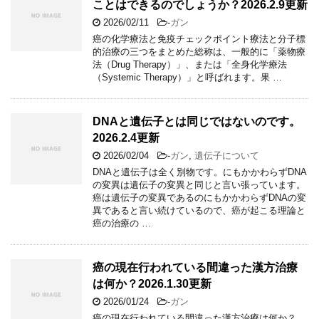
ことはできるのでしょうか？2026.2.9更新
2026/02/11
-
ガン
癌の化学療法と免疫チェックポイント療法と分子標
的治療の三つをまとめた総称は、一般的に「薬物療
法（Drug Therapy）」、または「全身化学療法
（Systemic Therapy）」と呼ばれます。果 …
DNAと遺伝子とは同じではないのです。
2026.2.4更新
2026/02/04
-
ガン
,
遺伝子について
DNAと遺伝子は全く別物です。にもかかわらずDNA
の変異は遺伝子の変異と同じと言い張っています。
癌は遺伝子の変異であるのにもかかわらずDNAの変
異であると言い続けているので、癌が起こる理論と
癌の治療の …
癌の現在行われている間違った漢方治療
は何か？2026.1.30更新
2026/01/24
-
ガン
癌の現在行われている間違った漢方治療は何か？