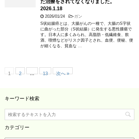
た治療をされてなくなりました。
2026.1.18
2026/01/24
-
ガン
S状結腸癌とは、大腸がんの一種で、大腸のS字状
に曲がった部分（S状結腸）に発生する悪性腫瘍で
す。日本人に多くみられ、高脂肪・低繊維食、飲
酒、喫煙などがリスク因子とされ、血便、便秘、便
が細くなる、貧血な …
1
2
…
13
次へ »
キーワード検索
カテゴリー