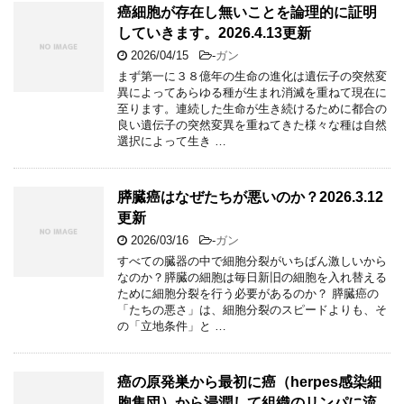
癌細胞が存在し無いことを論理的に証明
していきます。2026.4.13更新
2026/04/15
-
ガン
まず第一に３８億年の生命の進化は遺伝子の突然変
異によってあらゆる種が生まれ消滅を重ねて現在に
至ります。連続した生命が生き続けるために都合の
良い遺伝子の突然変異を重ねてきた様々な種は自然
選択によって生き …
膵臓癌はなぜたちが悪いのか？2026.3.12
更新
2026/03/16
-
ガン
すべての臓器の中で細胞分裂がいちばん激しいから
なのか？膵臓の細胞は毎日新旧の細胞を入れ替える
ために細胞分裂を行う必要があるのか？ 膵臓癌の
「たちの悪さ」は、細胞分裂のスピードよりも、そ
の「立地条件」と …
癌の原発巣から最初に癌（herpes感染細
胞集団）から浸潤して組織のリンパに流