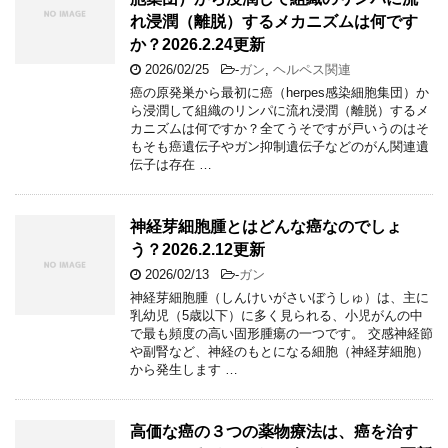
れ浸潤（離脱）するメカニズムは何です
か？2026.2.24更新
2026/02/25
-
ガン
,
ヘルペス関連
癌の原発巣から最初に癌（herpes感染細胞集団）か
ら浸潤して組織のリンパに流れ浸潤（離脱）するメ
カニズムは何ですか？全てうそですが戸いうのはそ
もそも癌遺伝子やガン抑制遺伝子などのがん関連遺
伝子は存在 …
神経芽細胞腫とはどんな癌なのでしょ
う？2026.2.12更新
2026/02/13
-
ガン
神経芽細胞腫（しんけいがさいぼうしゅ）は、主に
乳幼児（5歳以下）に多く見られる、小児がんの中
で最も頻度の高い固形腫瘍の一つです。 交感神経節
や副腎など、神経のもとになる細胞（神経芽細胞）
から発生します …
高価な癌の３つの薬物療法は、癌を治す